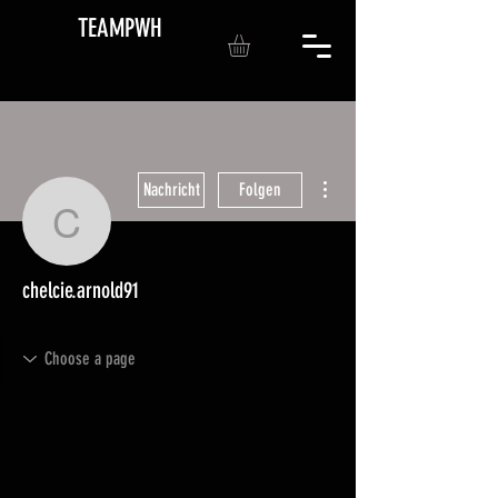
TEAMPWH
Weitere Optionen
Nachricht
Folgen
chelcie.arnold91
chelcie.arnold91