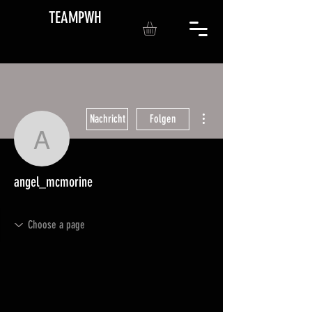
TEAMPWH
Weitere Optionen
Nachricht
Folgen
angel_mcmorine
angel_mcmorine