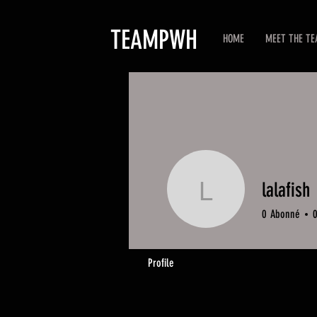
TEAMPWH
HOME
MEET THE T
lalafish
lalafish
0
Abonné
Profile