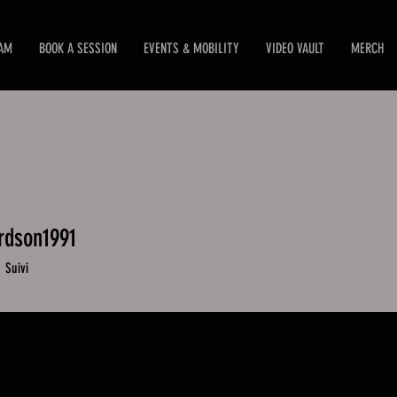
EAM
BOOK A SESSION
EVENTS & MOBILITY
VIDEO VAULT
MERCH
rdson1991
dson1991
0
Suivi