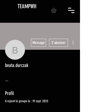
TEAMPWH
Plus d'actions
Message
S'abonner
beata.durczak
beata.durczak
Profil
A rejoint le groupe le : 19 sept. 2023