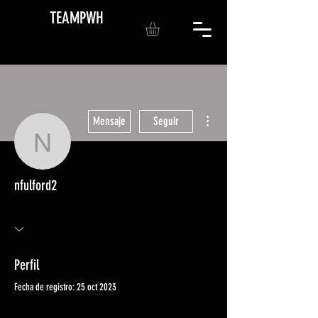
TEAMPWH
Más acciones
Mensaje
Seguir
nfulford2
nfulford2
Perfil
Fecha de registro: 25 oct 2023