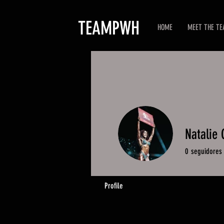
TEAMPWH
HOME
MEET THE T
Natalie
0
seguidores
Profile