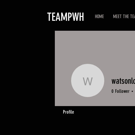
TEAMPWH
HOME
MEET THE T
watsonl
watsonlo
0
Follower
Profile