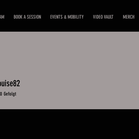
EAM
BOOK A SESSION
EVENTS & MOBILITY
VIDEO VAULT
MERCH
ouise82
uise82
0
Gefolgt