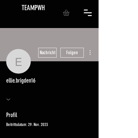
TEAMPWH
Weitere Optionen
Nachricht
Folgen
ellie.brigden16
ellie.brigden16
Profil
Beitrittsdatum: 29. Nov. 2023